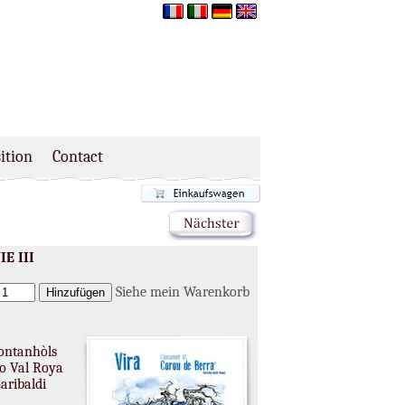
ition
Contact
IE III
Siehe mein Warenkorb
Montanhòls
io Val Roya
aribaldi