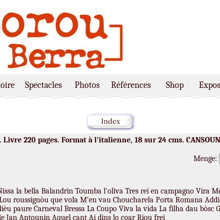
oire
Spectacles
Photos
Références
Shop
Expos
 Livre 220 pages. Format à l'italienne, 18 sur 24 cms. CANSOUN
Menge:
Nissa la bella Balandrin Toumba l'oliva Tres rei en campagno Vira 
er Lou roussignòu que vola M'en vau Choucharela Porta Romana Add
ièu paure Carneval Bressa La Coupo Viva la vida La filha dau bòsc G
 Jan Antounin Aquel cant Ai dins lo coar Riou frei